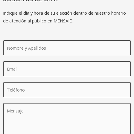
Indique el día y hora de su elección dentro de nuestro horario
de atención al público en MENSAJE.
N
o
m
C
b
o
r
r
e
T
r
y
e
e
a
l
o
p
M
é
e
e
e
f
l
l
n
o
e
l
s
n