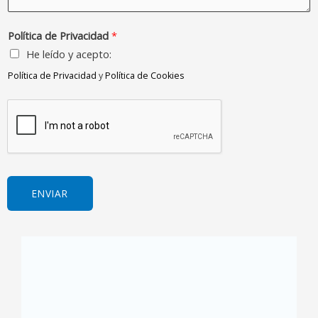
c
i
a
o
t
d
j
Política de Privacidad
*
r
o
e
He leído y acepto:
ó
s
*
n
Política de Privacidad
y
Política de Cookies
*
i
c
o
*
ENVIAR